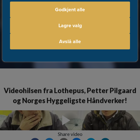
Kategori
:
Snekker / Tømrer
Godkjent alle
ANDERSEN BYGGSERVICE
Del
Levanger, Trøndelag
Lagre valg
187.
4
1
plass totalt
stemmer
nominasjoner
Avslå alle
Videohilsen fra Lothepus, Petter Pilgaard
og Norges Hyggeligste Håndverker!
Share video