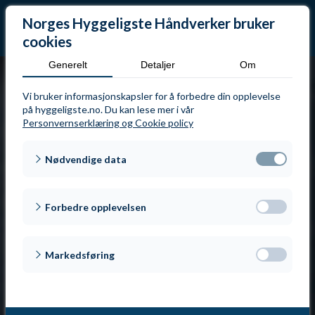
Norges Hyggeligste Håndverker bruker
cookies
Generelt
Detaljer
Om
Jan Erik Andersen
Vi bruker informasjonskapsler for å forbedre din opplevelse
på hyggeligste.no. Du kan lese mer i vår
Personvernserklæring og Cookie policy
Del
Nødvendige data
Del
Forbedre opplevelsen
Del
Markedsføring
Del
Nominert den
:
23. mai 2026
Tweet