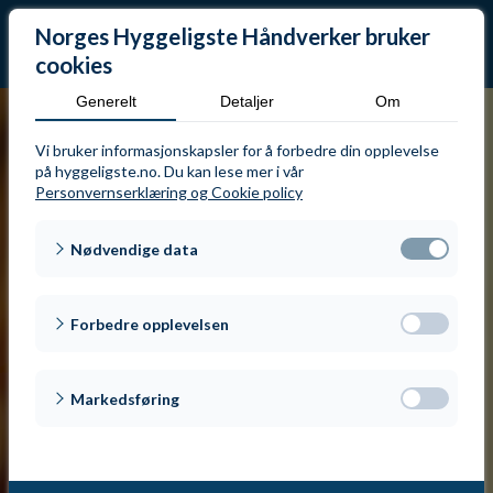
Norges Hyggeligste Håndverker bruker
cookies
Generelt
Detaljer
Om
Frank Dåbu
Vi bruker informasjonskapsler for å forbedre din opplevelse
på hyggeligste.no. Du kan lese mer i vår
Personvernserklæring og Cookie policy
Del
Nødvendige data
Del
Forbedre opplevelsen
Del
Markedsføring
Del
Nominert den
:
22. juni 2018
Tweet