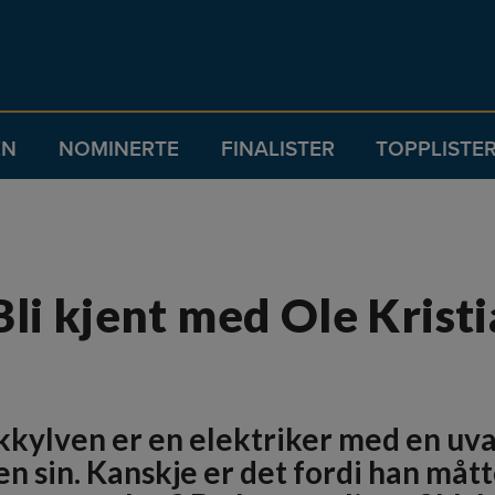
EN
NOMINERTE
FINALISTER
TOPPLISTE
 Bli kjent med Ole Krist
ykkylven er en elektriker med en uva
en sin. Kanskje er det fordi han måt