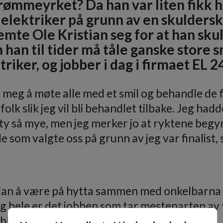
drømmeyrket? Da han var liten fikk h
 elektriker på grunn av en skulderska
temte Ole Kristian seg for at han sk
m han til tider må tåle ganske store 
triker, og jobber i dag i firmaet EL 2
or meg å møte alle med et smil og behandle de 
folk slik jeg vil bli behandlet tilbake. Jeg had
y så mye, men jeg merker jo at ryktene begyn
 som valgte oss på grunn av jeg var finalist, 
istian å være på hytta sammen med onkelbarna s
 og hele er det jobben som tar mesteparten av 
lir lagt merke til.