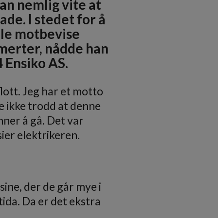
an nemlig vite at
de. I stedet for å
ulle motbevise
smerter, nådde han
4 Ensiko AS.
flott. Jeg har et motto
de ikke trodd at denne
ner å gå. Det var
sier elektrikeren.
ine, der de går mye i
tida. Da er det ekstra