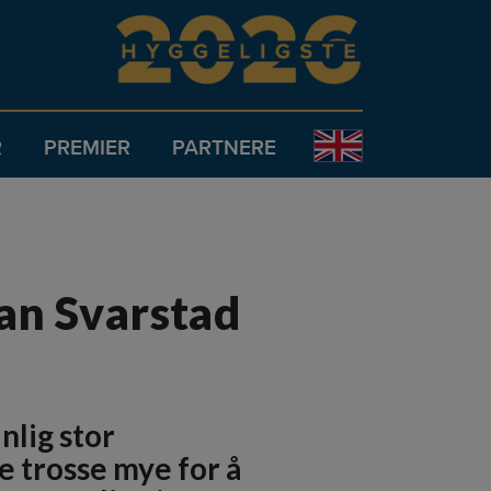
R
PREMIER
PARTNERE
ian Svarstad
nlig stor
te trosse mye for å