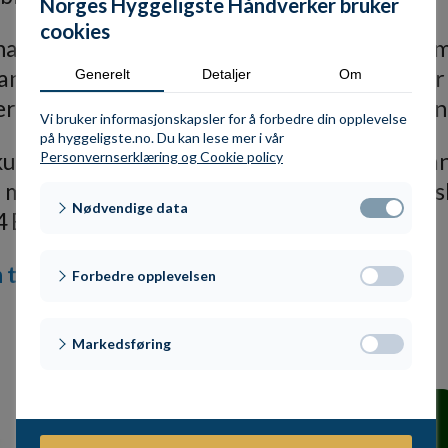
Norges Hyggeligste Håndverker bruker
cookies
l han stuper, og elsker utfordringer uansett o
vanlige reparasjoner. Han er kreativ, og følg
Generelt
Detaljer
Om
lger reglene, sier en av kundene som sendte in
Vi bruker informasjonskapsler for å forbedre din opplevelse
på hyggeligste.no. Du kan lese mer i vår
nkurransen, og det at jeg likevel har fått så 
Personvernserklæring og Cookie policy
må innrømme at jeg er litt stolt av det, faktisk
Nødvendige data
24 Ensiko fortjener en nominasjon.
til Ole Kristian her
Forbedre opplevelsen
Markedsføring