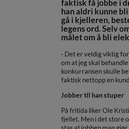
faktisk få jobbe i 
han aldri kunne bli
gå i kjelleren, bes
legens ord. Selv o
målet om å bli elek
- Det er veldig viktig f
om at jeg skal behandle 
konkurransen skulle bet
faktisk nettopp en kunde
Jobber til han stuper
På fritida liker Ole Kr
fjellet. Men i det store
stas at jobben man gjør b