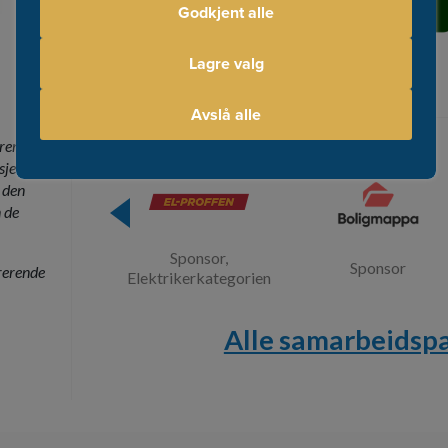
Godkjent alle
Lagre valg
Partner
Avslå alle
frem de
sjen, og
 den
 de
Sponsor,
Sponsor
rerende
Elektrikerkategorien
Alle samarbeidsp