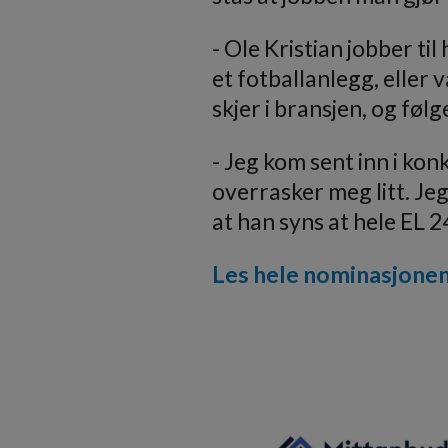
- Ole Kristian jobber ti
et fotballanlegg, eller 
skjer i bransjen, og fø
- Jeg kom sent inn i ko
overrasker meg litt. Jeg 
at han syns at hele EL 
Les hele nominasjonen 