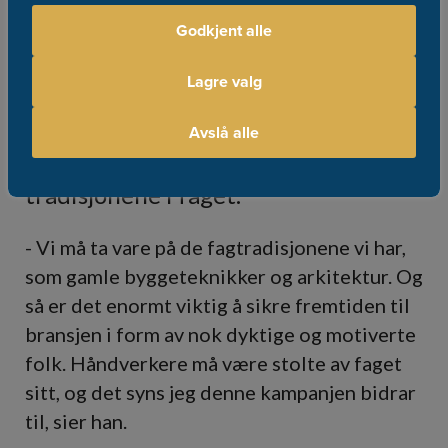
fagfeltet sitt, og er blant annet
Godkjent alle
ansvarlig for lærlinger på
opplæringskontoret i Bergen,
Lagre valg
nestformann i Bergen
Avslå alle
Murmesterforening, og brenner for
å bevare de gamle byggeskikkene og
tradisjonene i faget. **
- Vi må ta vare på de fagtradisjonene vi har,
som gamle byggeteknikker og arkitektur. Og
så er det enormt viktig å sikre fremtiden til
bransjen i form av nok dyktige og motiverte
folk. Håndverkere må være stolte av faget
sitt, og det syns jeg denne kampanjen bidrar
til, sier han.