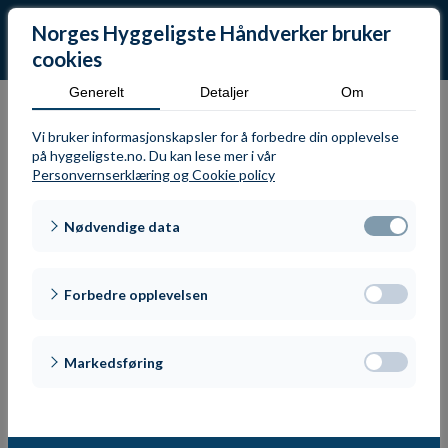
Norges Hyggeligste Håndverker bruker
cookies
Generelt
Detaljer
Om
Vi bruker informasjonskapsler for å forbedre din opplevelse
Finalist 18: Bli kjent med
på hyggeligste.no. Du kan lese mer i vår
Personvernserklæring og Cookie policy
Kenneth Eriksen
Nødvendige data
**Kenneth er som en nestor å regne i
Forbedre opplevelsen
murerbransjen. Han har jobbet i
bransjen i over 30 år, og jobber i dag i
Markedsføring
et av Bergens største murerfirmaer,
Murmester Arthur J. Thorsen AS, som
prosjektleder. Han er engasjert i