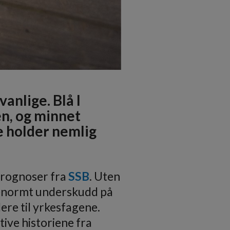
anlige. Blå I
en, og minnet
e holder nemlig
prognoser fra
SSB
. Uten
 et enormt underskudd på
ere til yrkesfagene.
tive historiene fra