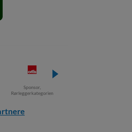
nsor,
Sponsor,
kategorien
Lærlingkategorien
artnere