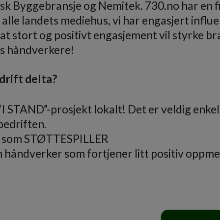
k Byggebransje og Nemitek. 730.no har en fi
alle landets mediehus, vi har engasjert influ
 at stort og positivt engasjement vil styrke br
s håndverkere!
drift delta?
 “I STAND”-prosjekt lokalt! Det er veldig enke
bedriften.
ta som STØTTESPILLER
 håndverker som fortjener litt positiv opp