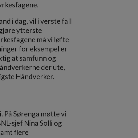
 yrkesfagene.
 i dag, vil i verste fall
gjøre ytterste
yrkesfagene må vi løfte
ninger for eksempel er
iktig at samfunn og
håndverkerne der ute,
igste Håndverker.
i. På Sørenga møtte vi
L-sjef Nina Solli og
amt flere