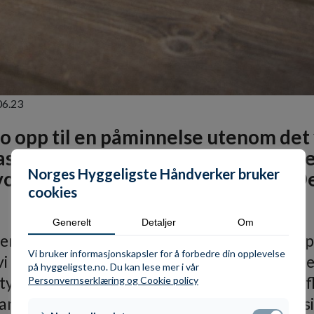
06.23
o opp til en påminnelse utenom det v
assert ut på mange ulike steder i by
Norges Hyggeligste Håndverker bruker
or viktige håndverkerne våre er. D
cookies
!
Generelt
Detaljer
Om
re 100 000 fagarbeidere innen 2035, viser 
Vi bruker informasjonskapsler for å forbedre din opplevelse
 tar for gitt fra i stand, til i ustand. Vi har
på hyggeligste.no. Du kan lese mer i vår
tyrke bransjens omdømme for å rekruttere fl
Personvernserklæring og Cookie policy
 samfunn og media løfter frem de gode og posi