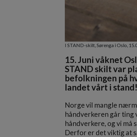
I STAND-skilt, Sørenga i Oslo, 15.
15. Juni våknet Osl
STAND skilt var pl
befolkningen på hv
landet vårt i stand
Norge vil mangle nærme
håndverkeren går ting vi
håndverkere, og vi må s
Derfor er det viktig at