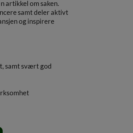
n artikkel om saken.
encere samt deler aktivt
ansjen og inspirere
lt, samt svært god
merksomhet