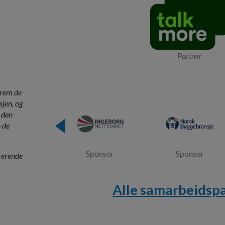
Partner
frem de
sjen, og
 den
 de
Spo
Sponsor
rerende
Rørlegger
Alle samarbeidsp