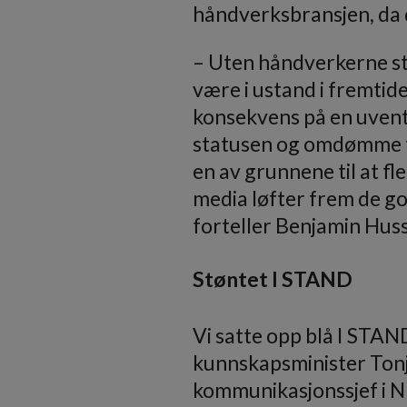
håndverksbransjen, da 
– Uten håndverkerne stopp
være i ustand i fremtid
konsekvens på en uvente
statusen og omdømme ti
en av grunnene til at fl
media løfter frem de go
forteller Benjamin Hus
Støntet I STAND
Vi satte opp blå I STAN
kunnskapsminister Tonj
kommunikasjonssjef i N