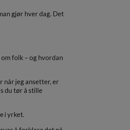
t man gjør hver dag. Det
 om folk – og hvordan
 når jeg ansetter, er
 du tør å stille
 i yrket.
nsvar å forklare det på