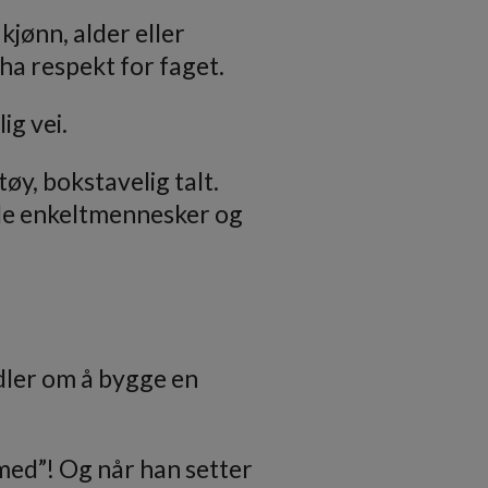
kjønn, alder eller
ha respekt for faget.
ig vei.
øy, bokstavelig talt.
både enkeltmennesker og
dler om å bygge en
t med”! Og når han setter