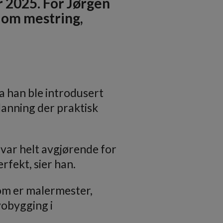
r 2025. For Jørgen
 om mestring,
Da han ble introdusert
danning der praktisk
, var helt avgjørende for
rfekt, sier han.
som er malermester,
vobygging i