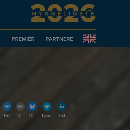
R
PREMIER
PARTNERE
Del
Del
Del
Tweet
Del