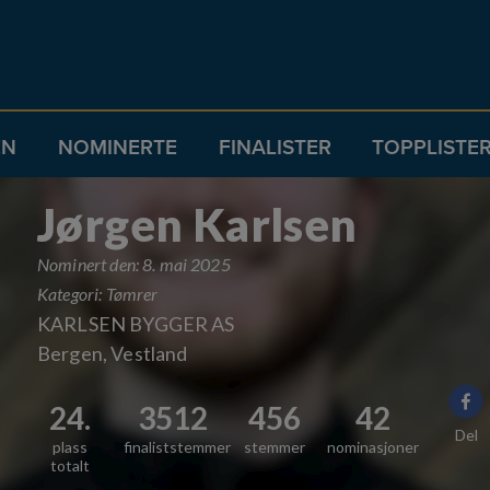
EN
NOMINERTE
FINALISTER
TOPPLISTE
Jørgen Karlsen
Nominert den
:
8. mai 2025
Kategori
:
Tømrer
KARLSEN BYGGER AS
Bergen, Vestland
24.
3512
456
42
Del
plass
finaliststemmer
stemmer
nominasjoner
totalt