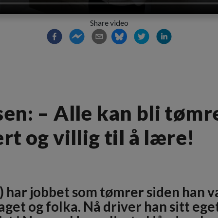
Share video
en: – Alle kan bli tømre
t og villig til å lære!
) har jobbet som tømrer siden han va
get og folka. Nå driver han sitt ege