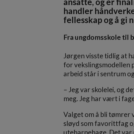
ansatte, og er fin
handler håndverke
fellesskap og å gi 
Fra ungdomsskole til 
Jørgen visste tidlig at 
for vekslingsmodellen 
arbeid står i sentrum og
– Jeg var skolelei, og d
meg. Jeg har vært i fage
Valget om å bli tømrer 
sløyd som favorittfag o
utebarnehage. Det var re