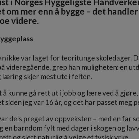
alist i Norges Hyggeligste Håndverke
t om mer enn å bygge – det handler
noe videre.
byggeplass
han ikke var laget for teoritunge skoledager. 
på videregående, grep han muligheten: en ut
 læring skjer mest ute i felten.
et å kunne gå rett ut i jobb og lære ved å gjøre
t siden jeg var 16 år, og det har passet meg pe
var dels preget av oppveksten – med en far 
g en barndom fylt med dager i skogen og lav
tt og slett naturlig å velge et fysisk yrke.