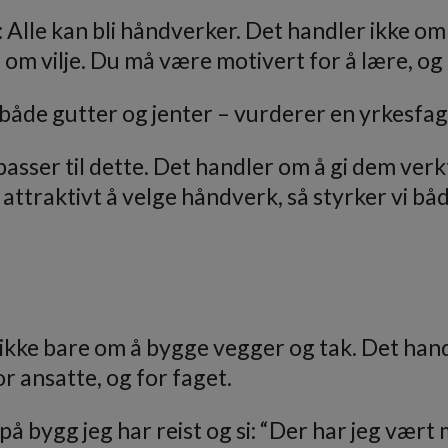
n: Alle kan bli håndverker. Det handler ikke om 
om vilje. Du må være motivert for å lære, og 
både gutter og jenter – vurderer en yrkesfagl
sser til dette. Det handler om å gi dem verkt
og attraktivt å velge håndverk, så styrker vi 
 ikke bare om å bygge vegger og tak. Det han
or ansatte, og for faget.
e på bygg jeg har reist og si: “Der har jeg vær