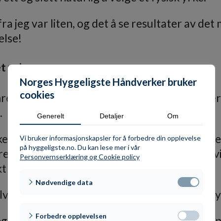
fra jeg var liten, og det å se resultater av de
else!
t yrke
Norges Hyggeligste Håndverker bruker
cookies
rerfaget om mer enn bare bygg. Det handler
.
Generelt
Detaljer
Om
e håndverkere, men det viktigste jeg ser etter
Vi bruker informasjonskapsler for å forbedre din opplevelse
på hyggeligste.no. Du kan lese mer i vår
ære. Du kan være ny, fersk og usikker – men hvis
Personvernserklæring og Cookie policy
t for faget, så kommer du langt.
Nødvendige data
lv, er han opptatt av å ta vare på de som er nye
Forbedre opplevelsen
meg én million ganger hvis du må. Det er mitt a