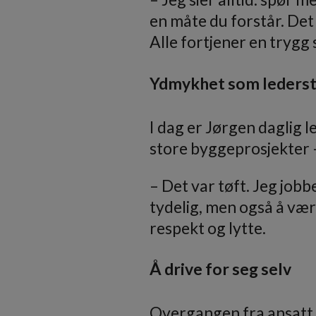
en måte du forstår. Det v
Alle fortjener en trygg 
Ydmykhet som lederst
I dag er Jørgen daglig l
store byggeprosjekter –
– Det var tøft. Jeg job
tydelig, men også å vær
respekt og lytte.
Å drive for seg selv
Overgangen fra ansatt t