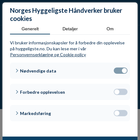
Norges Hyggeligste Håndverker bruker
cookies
Generelt
Detaljer
Om
Make MANDATORY
Vi bruker informasjonskapsler for å forbedre din opplevelse
på hyggeligste.no. Du kan lese mer i vår
consent to be able
Personvernserklæring og Cookie policy
to register people
Nødvendige data
Forbedre opplevelsen
Markedsføring
Få oppdateringer,