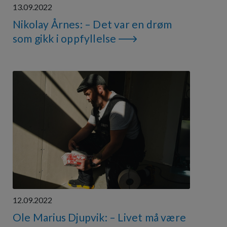
13.09.2022
Nikolay Årnes: – Det var en drøm
som gikk i oppfyllelse
12.09.2022
Ole Marius Djupvik: – Livet må være