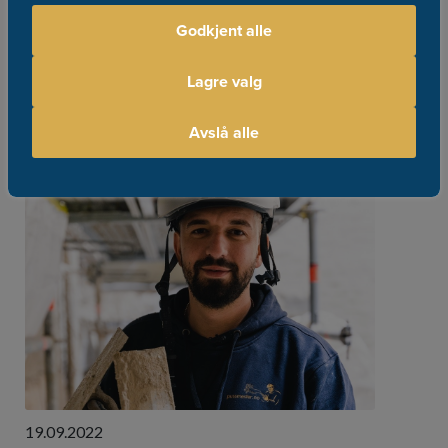
Godkjent alle
23.09.2022
Lagre valg
Årets vinnere i Norges Hyggeligste
Håndverker endelig kåret!
Avslå alle
19.09.2022