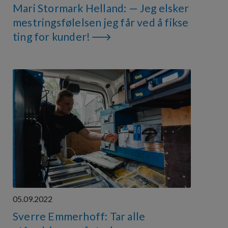
Mari Stormark Helland: — Jeg elsker
mestringsfølelsen jeg får ved å fikse
ting for kunder!
05.09.2022
Sverre Emmerhoff: Tar alle