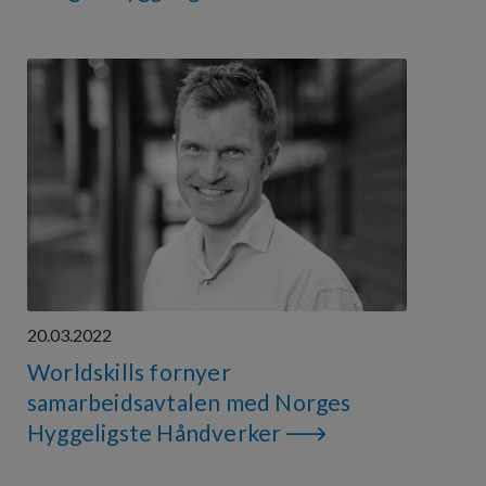
20.03.2022
Worldskills fornyer
samarbeidsavtalen med Norges
Hyggeligste Håndverker